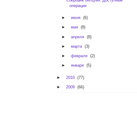
Сбербанк онл@йн. Доступные
операции
►
июня
(6)
►
мая
(8)
►
апреля
(8)
►
марта
(3)
►
февраля
(2)
►
января
(5)
►
2010
(77)
►
2009
(66)