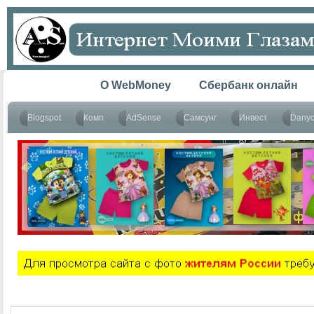
Главная
O WebMoney
Сбербанк онлайн
Blogspot
Комп
AdSense
Самсунг
Инвест
Dany