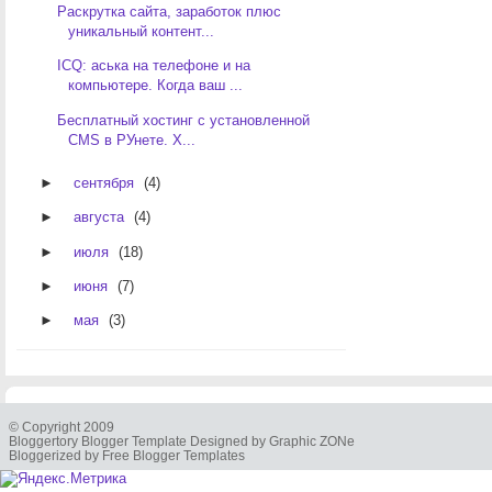
Раскрутка сайта, заработок плюс
уникальный контент...
ICQ: аська на телефоне и на
компьютере. Когда ваш ...
Бесплатный хостинг с установленной
CMS в РУнете. Х...
►
сентября
(4)
►
августа
(4)
►
июля
(18)
►
июня
(7)
►
мая
(3)
© Copyright 2009
Bloggertory Blogger Template Designed by Graphic ZONe
Bloggerized by Free Blogger Templates