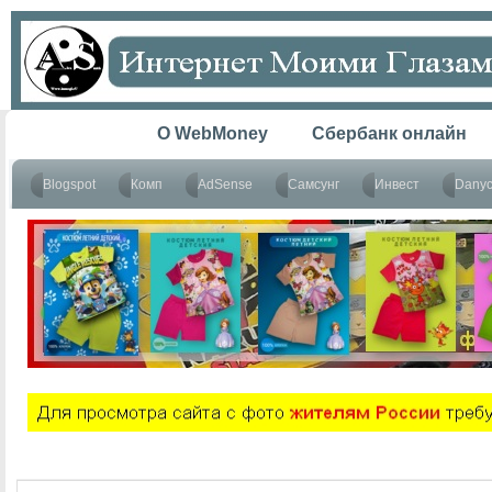
Главная
O WebMoney
Сбербанк онлайн
Blogspot
Комп
AdSense
Самсунг
Инвест
Dany