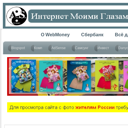
Главная
O WebMoney
Сбербанк
Всё д
Blogspot
Комп
AdSense
Самсунг
Инвест
Dany