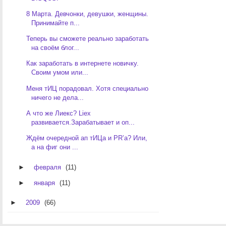
8 Марта. Девчонки, девушки, женщины.
Принимайте п...
Теперь вы сможете реально заработать
на своём блог...
Как заработать в интернете новичку.
Своим умом или...
Меня тИЦ порадовал. Хотя специально
ничего не дела...
А что же Лиекс? Liex
развивается.Зарабатывает и оп...
Ждём очередной ап тИЦа и PR’а? Или,
а на фиг они ...
►
февраля
(11)
►
января
(11)
►
2009
(66)