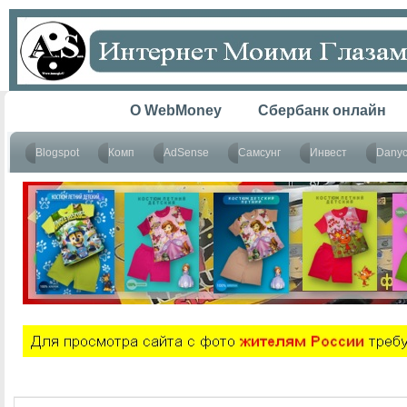
Главная
O WebMoney
Сбербанк онлайн
Blogspot
Комп
AdSense
Самсунг
Инвест
Dany