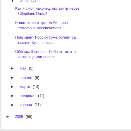
▼
июня
(4)
Как я смог, наконец, оплатить через
Сбербанк Онлай...
E-num клиент для мобильного
телефона обеспечивает ...
Президент России тоже болеет за
наших. Kremlinruss...
Обломы блогеров. Набрал текст в
латинице или попал...
►
мая
(5)
►
апреля
(6)
►
марта
(14)
►
февраля
(11)
►
января
(11)
►
2009
(66)