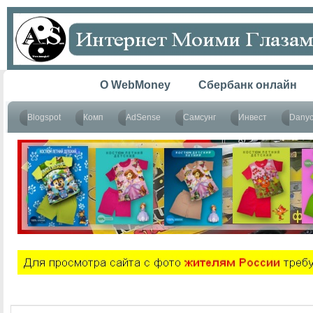
Главная
O WebMoney
Сбербанк онлайн
Blogspot
Комп
AdSense
Самсунг
Инвест
Dany