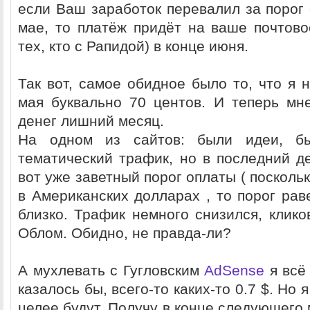
если Ваш заработок перевалил за порог 
мае, то платёж придёт на ваше почтово
тех, кто с Рапидой) в конце июня.
Так вот, самое обидное было то, что я 
мая буквально 70 центов. И теперь мн
денег лишний месяц.
На одном из сайтов: были идеи, бы
тематический трафик, но в последний де
вот уже заветный порог оплаты ( посколь
в Американских долларах , то порог рав
близко. Трафик немного снизился, клико
Облом. Обидно, не правда-ли?
А мухлевать с Гугловским
AdSense
я всё 
казалось бы, всего-то каких-то 0.7 $. Но 
целее будут. Получу в конце следующего 