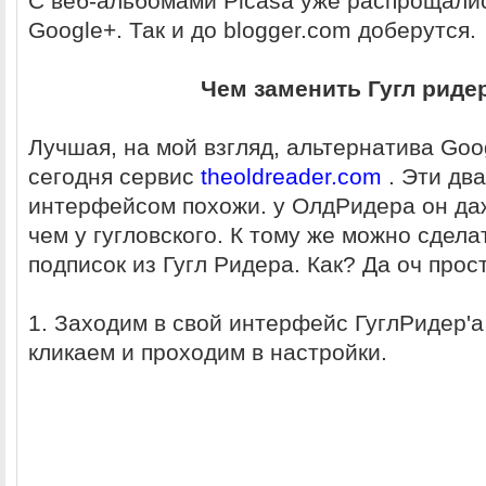
С веб-альбомами Picasa уже распрощалис
Google+. Так и до blogger.com доберутся.
Чем заменить Гугл риде
Лучшая, на мой взгляд, альтернатива Goo
сегодня сервис
theoldreader.com
. Эти дв
интерфейсом похожи. у ОлдРидера он да
чем у гугловского. К тому же можно сдела
подписок из Гугл Ридера. Как? Да оч прос
1. Заходим в свой интерфейс ГуглРидер'а
кликаем и проходим в настройки.