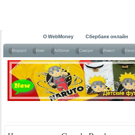
Главная
O WebMoney
Сбербанк онлайн
Blogspot
Комп
AdSense
Самсунг
Инвест
Dany