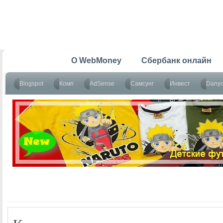
Главная
O WebMoney
Сбербанк онлайн
Blogspot
Комп
AdSense
Самсунг
Инвест
Dany