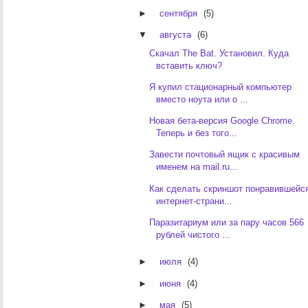
►
сентября
(5)
▼
августа
(6)
Скачал The Bat. Установил. Куда
вставить ключ?
Я купил стационарный компьютер
вместо ноута или о ...
Новая бета-версия Google Chrome.
Теперь и без того...
Завести почтовый ящик с красивым
именем на mail.ru...
Как сделать скриншот понравившейс
интернет-страни...
Паразитариум или за пару часов 566
рублей чистого ...
►
июля
(4)
►
июня
(4)
►
мая
(5)