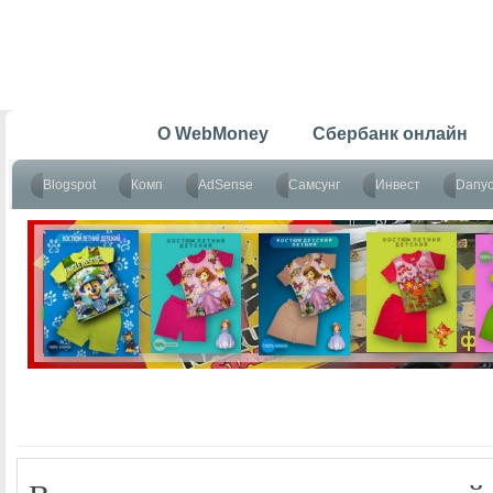
Главная
O WebMoney
Сбербанк онлайн
Blogspot
Комп
AdSense
Самсунг
Инвест
Dany