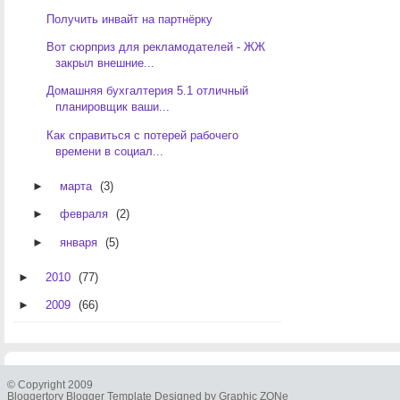
Получить инвайт на партнёрку
Вот сюрприз для рекламодателей - ЖЖ
закрыл внешние...
Домашняя бухгалтерия 5.1 отличный
планировщик ваши...
Как справиться с потерей рабочего
времени в социал...
►
марта
(3)
►
февраля
(2)
►
января
(5)
►
2010
(77)
►
2009
(66)
© Copyright 2009
Bloggertory Blogger Template Designed by Graphic ZONe