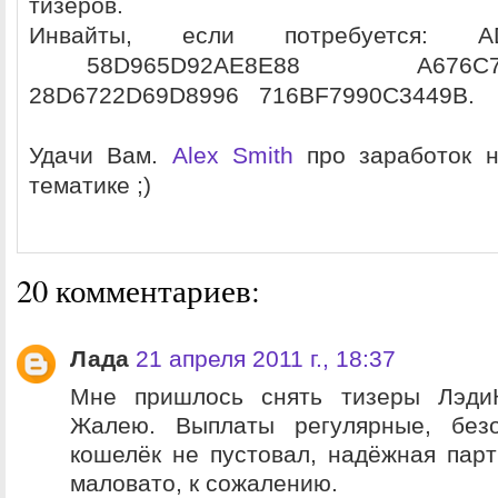
тизеров.
Инвайты, если потребуется: AD
58D965D92AE8E88 A676C
28D6722D69D8996 716BF7990C3449B.
Удачи Вам.
Alex Smith
про заработок н
тематике ;)
20 комментариев:
Лада
21 апреля 2011 г., 18:37
Мне пришлось снять тизеры ЛэдиК
Жалею. Выплаты регулярные, безо
кошелёк не пустовал, надёжная парт
маловато, к сожалению.