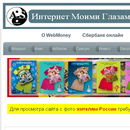
Главная
O WebMoney
Сбербанк онлайн
Blogspot
Комп
AdSense
Самсунг
Инвест
Dany