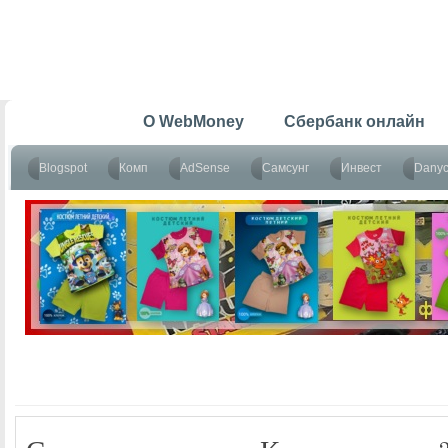
Главная
O WebMoney
Сбербанк онлайн
Blogspot
Комп
AdSense
Самсунг
Инвест
Dany