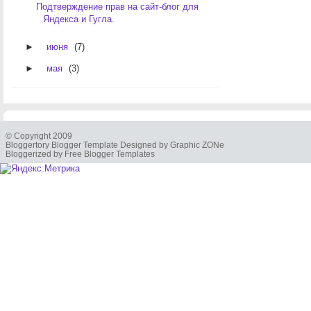
Подтверждение прав на сайт-блог для
Яндекса и Гугла.
►
июня
(7)
►
мая
(3)
© Copyright 2009
Bloggertory Blogger Template Designed by Graphic ZONe
Bloggerized by Free Blogger Templates