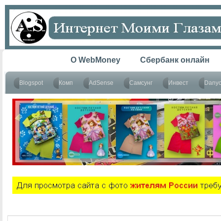
Главная
O WebMoney
Сбербанк онлайн
Blogspot
Комп
AdSense
Самсунг
Инвест
Dany