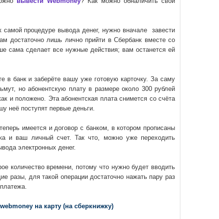
можно
вывести Webmoney
? Как можно обналичить свои
к самой процедуре вывода денег, нужно вначале завести
вам достаточно лишь лично прийти в Сбербанк вместе со
ше сама сделает все нужные действия; вам останется ей
е в банк и заберёте вашу уже готовую карточку. За саму
зьмут, но абонентскую плату в размере около 300 рублей
как и положено. Эта абонентская плата снимется со счёта
шу неё поступят первые деньги.
 теперь имеется и договор с банком, в котором прописаны
ка и ваш личный счет. Так что, можно уже переходить
ывода электронных денег.
рое количество времени, потому что нужно будет вводить
ие разы, для такой операции достаточно нажать пару раз
 платежа.
webmoney на карту (на сберкнижку)