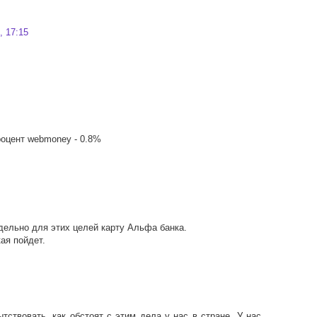
, 17:15
роцент webmoney - 0.8%
дельно для этих целей карту Альфа банка.
ая пойдет.
тствовать, как обстоят с этим дела у нас в стране. У нас