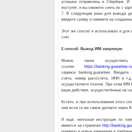
успешно отправлены в Сбербанк. И
поступят, и вы сможете снять их с кар
7. В следующие разы для вывода де
введете сумму и нажмете на созданны
Этот же способ я использовал и для 
счёт.
2 способ. Вывод WM напрямую
Можно также осуществи
ссылке
https://banking.guarantee.
сервисе banking.guarantee. Вводит
счёта, номер расч/счёта, ИНН и т.д
осуществляете платеж. При этом WM K
ваши действия, осуществлённые на с
Кстати, в при использовании этого сп
чем если то же самое делаете через К
И ещё, неплохая инструкция по том
имеется на страничке
http://banking.g
примеры и новые изменения в требован