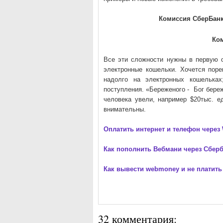
Комиссия СберБанка
Ко
Все эти сложности нужны в первую о
электронные кошельки. Хочется пор
надолго на электронных кошельках
поступления. «Береженого - Бог береж
человека увели, например $20тыс. е
внимательны.
Оплатить интернет и телефон через
Как пополнить Вебмани через Сбер
Как вывести webmoney и не платить
32 комментария: