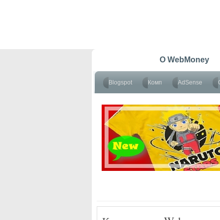
Главная
O WebMoney
Blogspot
Комп
AdSense