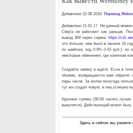
Как вывести Webmoney н
Добавлено 22.08.2018.
Перевод Webmo
Добавлено 21.01.17. На данный момен
Сбер'а не работают как раньше. По
вывод ВМ через сервис
https://c2c.w
это больше, чем было в начале 16 го
по шаблону под 0.8% (+15 руб.), но 
некоторые обменники, где конечная ко
Создаёте заявку и ждёте. Если в тече
объёме, возвращаются вам обратно н
пары часов. За более полугода пользо
тут же создал новую, и она успешно 
Крупные суммы (30-50 тысяч) лучше 
выкупятся). Действующей может быть 
------------------------------------------------------------
Здесь и сейчас вы узнаете 