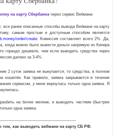
а карту Сбербанка?
ney на карту Сбербанка
через сервис Вебмани.
т, все ранее описанные способы вывода Вебмани на карту
этому, самым простым и доступным способом является
eb.money/order/create
. Комиссия составляет всего 2%. Да,
да, когда можно было вывести деньги напрямую из Кипера
это гораздо дешевле, чем если выводить средства через
миссия далеко за 3-4%.
ние 2 суток заявка не выкупается, то средства, в полном
а кошелёк. Как правило, заявка закрывается в течение
вания сервисом, у меня вернулась только одна заявка. Я
выкупилась.
разбить на более мелкие, и выводить частями (быстрее
только одна заявка.
--------------------------------------------------------------
о том, как выводить вебмани на карту СБ РФ.