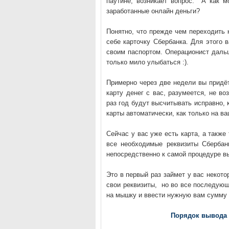
паутине, возникает вопрос: А как 
заработанные онлайн деньги?
Понятно, что прежде чем переходить 
себе карточку Сбербанка. Для этого 
своим паспортом. Операционист даль
только мило улыбаться :).
Примерно через две недели вы придёт
карту денег с вас, разумеется, не во
раз год будут высчитывать исправно, 
карты автоматически, как только на ва
Сейчас у вас уже есть карта, а также
все необходимые реквизиты Сбербан
непосредственно к самой процедуре в
Это в первый раз займет у вас некото
свои реквизиты, но во все последующ
на мышку и ввести нужную вам сумму
Порядок вывода 