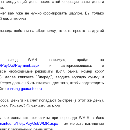
 на следующий день после этой операции ваши деньги
ты.
нег вам уже не нужно формировать шаблон. Вы только
й вами шаблон.
вывода вебмани на сберкнижку, то есть просто на другой
ть вывод WMR напрямую, пройдя по
ru/PayOut/Payment.aspx
и авторизовавшись в
е все необходимые реквизиты (БИК банка, номер корр/
.), далее кликаете "Вперёд", вводите нужную сумму и
eeper должен быть включен для того, чтобы подтвердить
айте
banking.guarantee.ru
.
особа, деньги на счёт попадают быстрее (в этот же день),
ипер. Почему? Объяснить не могу.
у как заполнить реквизиты при переводе WM-R в банк
uarantee.ru/Help/PayOut/WMR.aspx
. Там же есть наглядные
иях к заполнению реквизитов.