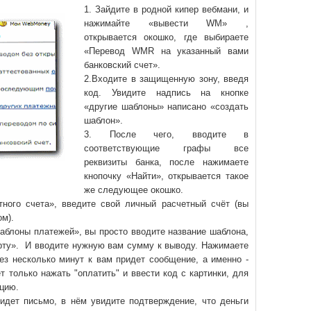
1. Зайдите в родной кипер вебмани, и
нажимайте «вывести WM» ,
открывается окошко, где выбираете
«Перевод WMR на указанный вами
банковский счет».
2.Входите в защищенную зону, введя
код. Увидите надпись на кнопке
«другие шаблоны» написано «создать
шаблон».
3. После чего, вводите в
соответствующие графы все
реквизиты банка, после нажимаете
кнопочку «Найти», открывается такое
же следующее окошко.
тного счета», введите свой личный расчетный счёт (вы
м).
аблоны платежей», вы просто вводите название шаблона,
арту». И вводите нужную вам сумму к выводу. Нажимаете
ез несколько минут к вам придет сообщение, а именно -
т только нажать "оплатить" и ввести код с картинки, для
ацию.
ридет письмо, в нём увидите подтверждение, что деньги